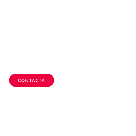
talleres o cursos que realizo
periódicamente.
Llámame para más información o pide
directamente una cita desde el formulario de
contacto.
CONTACTA