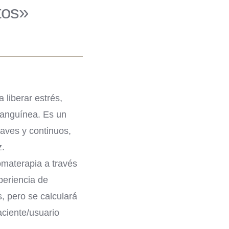
tos»
 liberar estrés,
sanguínea. Es un
aves y continuos,
z.
omaterapia a través
periencia de
, pero se calculará
aciente/usuario