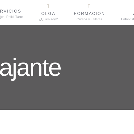
RVICIOS
OLGA
FORMACIÓN
es, Reiki, Tarot
¿Quien soy?
Cursos y Talleres
Entrevis
ajante