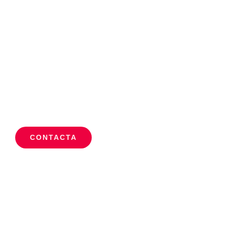
talleres o cursos que realizo
periódicamente.
Llámame para más información o pide
directamente una cita desde el formulario de
contacto.
CONTACTA