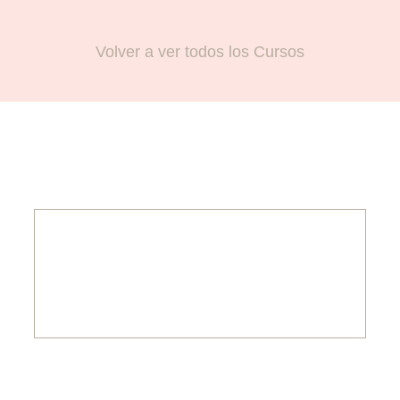
Volver a ver todos los Cursos
999
PACIENTES Y ALUMNOS SATISFECHOS
Pide una cita o apúntate a los